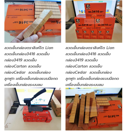
ลวดเย็บกล่องตราสิงห์โต Lion
ลวดเย็บกล่องตราสิงห์โต Lion
ลวดเย็บกล่อง3416 ลวดเย็บ
ลวดเย็บกล่อง3416 ลวดเย็บ
กล่อง3419 ลวดเย็บ
กล่อง3419 ลวดเย็บ
กล่องCarton ลวดเย็บ
กล่องCarton ลวดเย็บ
กล่องCedar ลวดเย็บกล่อง
กล่องCedar ลวดเย็บกล่อง
ลูกฟูก เครื่องเย็บกล่องแบบมือกด
ลูกฟูก เครื่องเย็บกล่องแบบมือกด
เครื่องเย็บกล่องระบบลม
เครื่องเย็บกล่องระบบลม