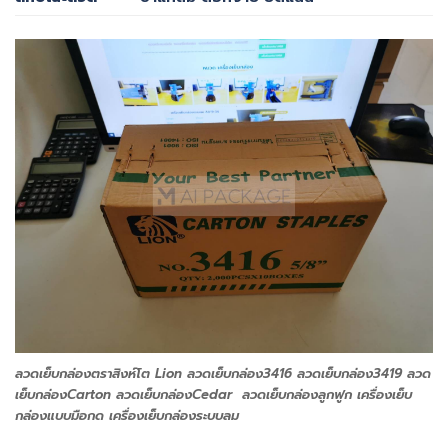
ลวดเย็บกล่องตราสิงห์โต Lion ลวดเย็บกล่อง3416 ลวดเย็บกล่อง3419 ลวด
เย็บกล่องCarton ลวดเย็บกล่องCedar ลวดเย็บกล่องลูกฟูก เครื่องเย็บ
กล่องแบบมือกด เครื่องเย็บกล่องระบบลม