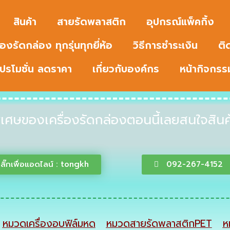
สินค้า
สายรัดพลาสติก
อุปกรณ์แพ็คกิ้ง
่องรัดกล่อง ทุกรุ่นทุกยี่ห้อ
วิธีการชำระเงิน
ติ
ปรโมชั่น ลดราคา
เกี่ยวกับองค์กร
หน้ากิจกรร
เศษของเครื่องรัดกล่องตอนนี้เลยสนใจสินค้
ลิ๊กเพื่อแอดไลน์ : tongkh
092-267-4152
หมวดเครื่องอบฟิล์มหด
หมวดสายรัดพลาสติกPET
ห