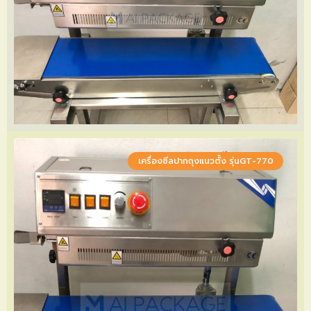
เครื่องซีลปากถุงแนวตั้ง รุ่นGT-770